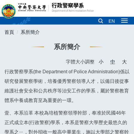
行政警察學系
跳
Department of Administration Police
到
主
EN
要
首頁
系所簡介
內
容
系所簡介
區
字體大小調整
小
中
大
行政警察學系(the Department of Police Administration)係以
研究發展警察學術，培養優秀警察領導人才，以備日後從事
維護社會安全和公共秩序等治安工作的學系，屬於警察教育
體系中養成教育至為重要的一環。
壹、本系沿革 本校為培植警察領導幹部，奉准於民國46年
正式成立本(行政警察)學系，本系是警察大學歷史最悠久的
學系之ㄧ，對外招收一般高中畢業生，施以大學部之警察幹